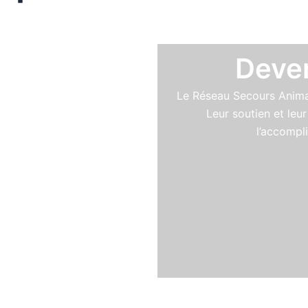
 chat
Deven
al, vous pourrez sentir sa
Le Réseau Secours Anima
econde chance.
Leur soutien et leu
l’accompl