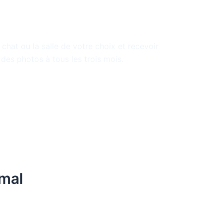
un chat ou une
 chat ou la salle de votre choix et recevoir
 des photos à tous les trois mois.
imal