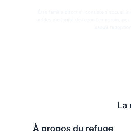
Devenir famille
Être famille d’accueil consiste à accueilli
un/des chaton(s) de façon temporaire pou
jusqu’à l’adoption
La 
À propos du refuge