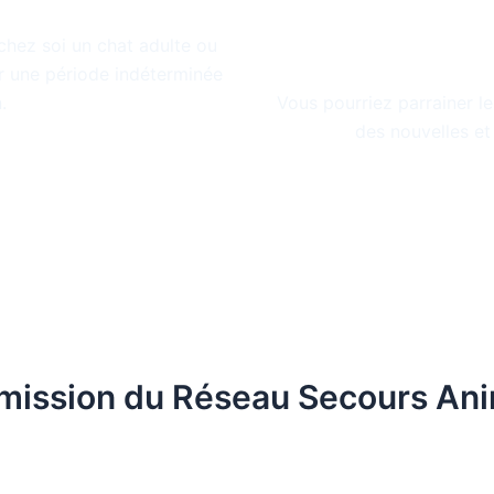
 d’accueil
Parrainer 
salle
r chez soi un chat adulte ou
r une période indéterminée
.
Vous pourriez parrainer le
des nouvelles et
mission du Réseau Secours An