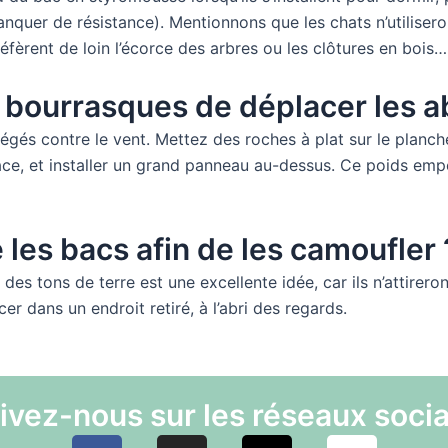
manquer de résistance). Mentionnons que les chats n’utilise
 préfèrent de loin l’écorce des arbres ou les clôtures en bois…
ourrasques de déplacer les ab
tégés contre le vent. Mettez des roches à plat sur le planche
ace, et installer un grand panneau au-dessus. Ce poids empê
les bacs afin de les camoufler 
es tons de terre est une excellente idée, car ils n’attirero
er dans un endroit retiré, à l’abri des regards.
ivez-nous sur les réseaux soci
F
I
X