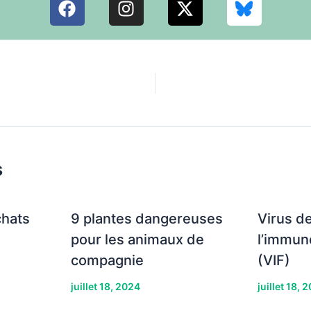
a
n
-
c
s
t
e
t
w
b
a
i
o
g
t
o
r
t
k
a
e
m
r
s
chats
9 plantes dangereuses
Virus d
pour les animaux de
l’immun
compagnie
(VIF)
juillet 18, 2024
juillet 18, 