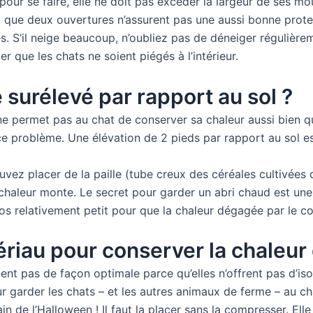
t pour se faire, elle ne doit pas excéder la largeur de ses 
rai que deux ouvertures n’assurent pas une aussi bonne prot
s. S’il neige beaucoup, n’oubliez pas de déneiger régulièreme
r que les chats ne soient piégés à l’intérieur.
e surélevé par rapport au sol ?
ne permet pas au chat de conserver sa chaleur aussi bien que 
e problème. Une élévation de 2 pieds par rapport au sol es
vez placer de la paille (tube creux des céréales cultivées qui
chaleur monte. Le secret pour garder un abri chaud est une p
pos relativement petit pour que la chaleur dégagée par le c
ériau pour conserver la chaleur
ent pas de façon optimale parce qu’elles n’offrent pas d’isol
our garder les chats – et les autres animaux de ferme – au c
main de l’Halloween ! Il faut la placer sans la compresser. Ell