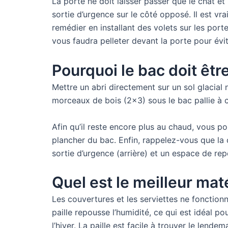
La porte ne doit laisser passer que le chat e
sortie d’urgence sur le côté opposé. Il est v
remédier en installant des volets sur les porte
vous faudra pelleter devant la porte pour évite
Pourquoi le bac doit êtr
Mettre un abri directement sur un sol glacial 
morceaux de bois (2×3) sous le bac pallie à c
Afin qu’il reste encore plus au chaud, vous pou
plancher du bac. Enfin, rappelez-vous que la 
sortie d’urgence (arrière) et un espace de re
Quel est le meilleur mat
Les couvertures et les serviettes ne fonctionn
paille repousse l’humidité, ce qui est idéal p
l’hiver. La paille est facile à trouver le lende