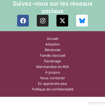
Suivez-nous sur les réseaux
sociaux
F
I
X
a
n
-
c
s
t
e
t
w
Accueil
b
a
i
Adoption
o
g
t
Bénévolat
o
r
t
Famille d’accueil
k
a
e
Parrainage
m
r
Marchandise du RSA
À propos
Nous contacter
En apprendre plus
Politique de confidentialité