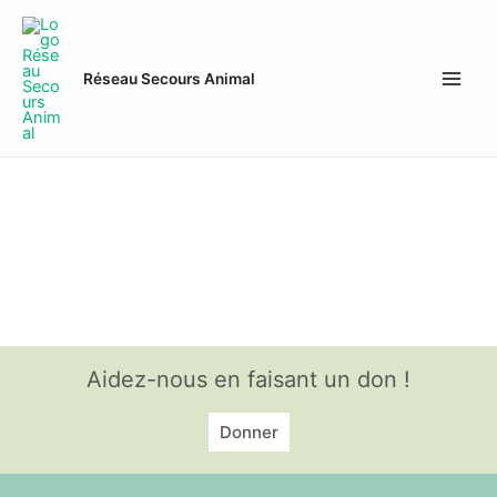
Aller
Main
au
Men
contenu
Réseau Secours Animal
Chats adoptés
Aidez-nous en faisant un don !
Donner