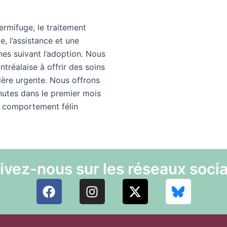
ermifuge, le traitement
e, l’assistance et une
es suivant l’adoption. Nous
tréalaise à offrir des soins
ière urgente. Nous offrons
inutes dans le premier mois
n comportement félin
ivez-nous sur les réseaux soci
F
I
X
a
n
-
c
s
t
e
t
w