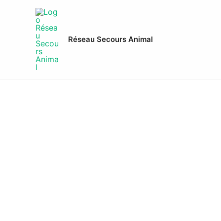
Aller
au
contenu
Réseau Secours Animal
Adopter u